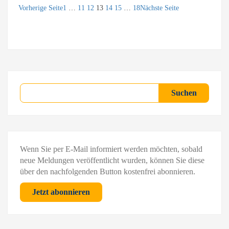
Vorherige Seite
1
…
11
12
13
14
15
…
18
Nächste Seite
Suchen
Suchen
Wenn Sie per E-Mail informiert werden möchten, sobald
neue Meldungen veröffentlicht wurden, können Sie diese
über den nachfolgenden Button kostenfrei abonnieren.
Jetzt abonnieren