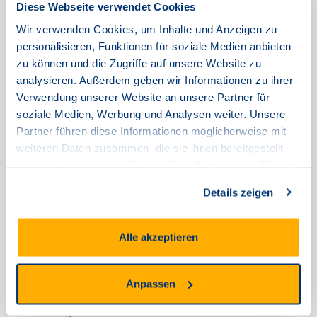
Diese Webseite verwendet Cookies
Ihr TNG-Team
Wir verwenden Cookies, um Inhalte und Anzeigen zu
personalisieren, Funktionen für soziale Medien anbieten
zu können und die Zugriffe auf unsere Website zu
analysieren. Außerdem geben wir Informationen zu ihrer
Verwendung unserer Website an unsere Partner für
Behoben: AKTUELLE
soziale Medien, Werbung und Analysen weiter. Unsere
EINSCHRÄNKUNGEN IN
Partner führen diese Informationen möglicherweise mit
weiteren Daten zusammen, die sie ihnen bereitgestellt
HESSEN
haben oder die sie im Rahmen Ihrer Nutzung der Dienste
gesammelt haben.
Juli 31, 2024
Details zeigen
Sehr geehrte Damen und Herren,
Alle akzeptieren
aktuell kommt es zu Einschränkungen beim Internet und in der
Telefonie im Bereich Hessen. Wir arbeiten mit Hochdruck an der
Entstörung.
Anpassen
Wir bitten um Ihre Geduld und die Unannehmlichkeiten zu
entschuldigen.