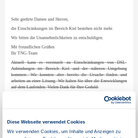
Sehr geehrte Damen und Herren,
die Einschränkungen im Bereich Kiel bestehen nicht mehr.
Wir bitten die Unannehmlichkeiten zu entschuldigen.
Mit freundlichen Grüßen
Ihr TNG-Team
Aktuell kann es vereinzelt zu Einschränkungen von DSL-
Anbindungen im Bereich Kiel und der näheren Umgebung
kommen. Wir konnten aber bereits die Ursache finden und
arbeiten an einer Lösung. Wir halten Sie über die Entwicklungen
auf dem Laufenden. Vielen Dank für Ihre Geduld.
Diese Webseite verwendet Cookies
Wartungsarbeiten am
Wir verwenden Cookies, um Inhalte und Anzeigen zu