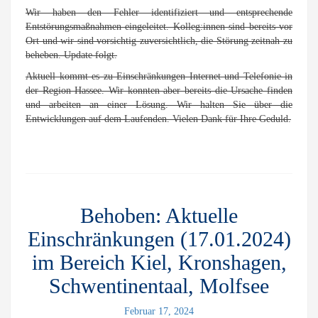
Wir haben den Fehler identifiziert und entsprechende
Entstörungsmaßnahmen eingeleitet. Kolleg:innen sind bereits vor
Ort und wir sind vorsichtig zuversichtlich, die Störung zeitnah zu
beheben. Update folgt.
Aktuell kommt es zu Einschränkungen Internet und Telefonie in
der Region Hassee. Wir konnten aber bereits die Ursache finden
und arbeiten an einer Lösung. Wir halten Sie über die
Entwicklungen auf dem Laufenden. Vielen Dank für Ihre Geduld.
Behoben: Aktuelle
Einschränkungen (17.01.2024)
im Bereich Kiel, Kronshagen,
Schwentinentaal, Molfsee
Februar 17, 2024