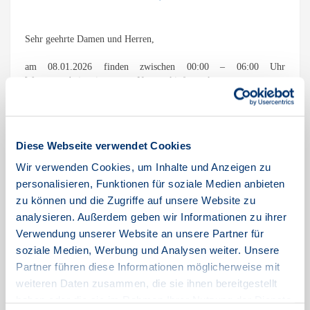
Sehr geehrte Damen und Herren,
am 08.01.2026 finden zwischen 00:00 – 06:00 Uhr
Wartungsarbeiten in unserer Netzwerkinfrastruktur statt.
Anschlüsse in den folgenden Bereichen werden von der Wartung
betroffen sein:
Kiel und Umgebung (Glasfaser und DSL), Probstei, Felde,
Diese Webseite verwendet Cookies
Mittlere Geest, Südangeln sowie Eckernförde.
Ebenso können Anschlüsse in Bordesholm betroffen sein.
Wir verwenden Cookies, um Inhalte und Anzeigen zu
personalisieren, Funktionen für soziale Medien anbieten
In diesem Zeitraum wird es zu Unterbrechungen im Bereich der
zu können und die Zugriffe auf unsere Website zu
Internet-, Telefonie- und TV-Dienste kommen.
analysieren. Außerdem geben wir Informationen zu ihrer
Verwendung unserer Website an unsere Partner für
Mit freundlichen Grüßen
soziale Medien, Werbung und Analysen weiter. Unsere
Ihr TNG-Team
Partner führen diese Informationen möglicherweise mit
weiteren Daten zusammen, die sie ihnen bereitgestellt
haben oder die sie im Rahmen Ihrer Nutzung der Dienste