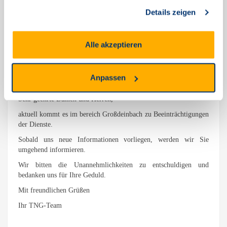
gesammelt haben.
Details zeigen
Aktuelle Einschränkung im
Alle akzeptieren
Bereich Großdeinbach
Januar 1, 2026
Anpassen
Sehr geehrte Damen und Herren,
aktuell kommt es im bereich Großdeinbach zu Beeinträchtigungen
der Dienste.
Sobald uns neue Informationen vorliegen, werden wir Sie
umgehend informieren.
Wir bitten die Unannehmlichkeiten zu entschuldigen und
bedanken uns für Ihre Geduld.
Mit freundlichen Grüßen
Ihr TNG-Team