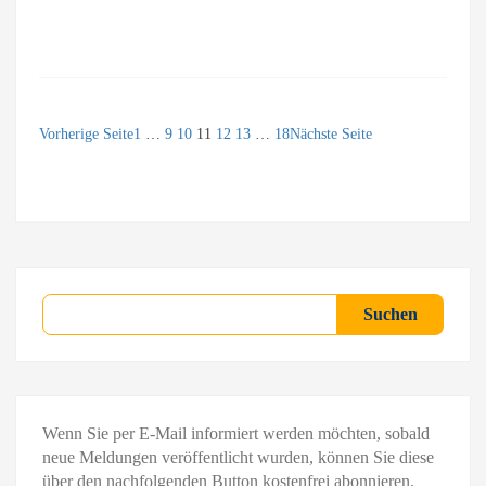
Vorherige Seite
1
…
9
10
11
12
13
…
18
Nächste Seite
Suchen
Suchen
Wenn Sie per E-Mail informiert werden möchten, sobald
neue Meldungen veröffentlicht wurden, können Sie diese
über den nachfolgenden Button kostenfrei abonnieren.