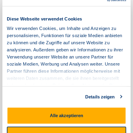
Wartungsarbeiten am
30.01.2025 von 00:00 bis
05:00 Uhr in Kiel, Laboe,
Diese Webseite verwendet Cookies
Wir verwenden Cookies, um Inhalte und Anzeigen zu
Probstei, Mittlere Geest, Felde
personalisieren, Funktionen für soziale Medien anbieten
und Südangeln
zu können und die Zugriffe auf unsere Website zu
analysieren. Außerdem geben wir Informationen zu ihrer
Januar 23, 2025
Verwendung unserer Website an unsere Partner für
soziale Medien, Werbung und Analysen weiter. Unsere
Sehr geehrte Damen und Herren,
Partner führen diese Informationen möglicherweise mit
weiteren Daten zusammen, die sie ihnen bereitgestellt
am 30.01.2025 werden von 00:00 bis 05:00 Uhr Wartungsarbeiten
an der technischen Infrastruktur in den Bereichen Kiel, Laboe,
haben oder die sie im Rahmen Ihrer Nutzung der Dienste
Probstei, Mittlere Geest, Felde und Südangeln durchgeführt.
gesammelt haben.
Details zeigen
In diesem Zeitraum kann es zu kurzen Unterbrechungen der
Internet-, Telefonie- und TV-Dienste kommen.
Wir danken Ihnen für Ihr Verständnis.
Alle akzeptieren
Mit freundlichen Grüßen
Ihr TNG-Team