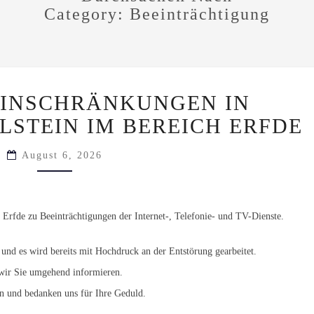
Category:
Beeinträchtigung
AKTUELLE
EINSCHRÄNKUNGEN IN
EINSCHRÄNKUNGEN
IN
LSTEIN IM BEREICH ERFDE
SCHLESWIG
–
HOLSTEIN
August 6, 2026
IM
BEREICH
ERFDE
 Erfde zu Beeinträchtigungen der Internet-, Telefonie- und TV-Dienste.
 und es wird bereits mit Hochdruck an der Entstörung gearbeitet.
wir Sie umgehend informieren.
en und bedanken uns für Ihre Geduld.