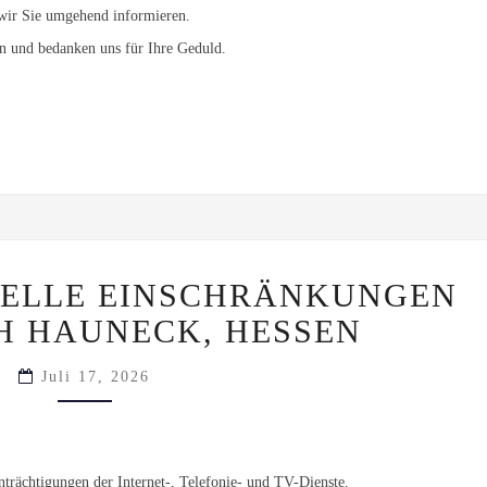
wir Sie umgehend informieren.
en und bedanken uns für Ihre Geduld.
BEHOBEN:
UELLE EINSCHRÄNKUNGEN
AKTUELLE
EINSCHRÄNKUNGEN
H HAUNECK, HESSEN
IM
BEREICH
HAUNECK,
Juli 17, 2026
HESSEN
trächtigungen der Internet-, Telefonie- und TV-Dienste.