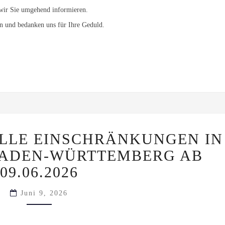
wir Sie umgehend informieren.
en und bedanken uns für Ihre Geduld.
BEHOBEN:
LLE EINSCHRÄNKUNGEN IN
AKTUELLE
EINSCHRÄNKUNGEN
BADEN-WÜRTTEMBERG AB
IN
MAINHARDT,
09.06.2026
BADEN-
WÜRTTEMBERG
Juni 9, 2026
AB
09.06.2026