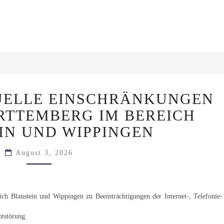
(BEHOBEN)
UELLE EINSCHRÄNKUNGEN
AKTUELLE
EINSCHRÄNKUNGEN
RTTEMBERG IM BEREICH
IN
BADEN-
IN UND WIPPINGEN
WÜRTTEMBERG
IM
August 3, 2026
BEREICH
BLAUSTEIN
UND
WIPPINGEN
h Blaustein und Wippingen zu Beeinträchtigungen der Internet-, Telefonie-
ntstörung.