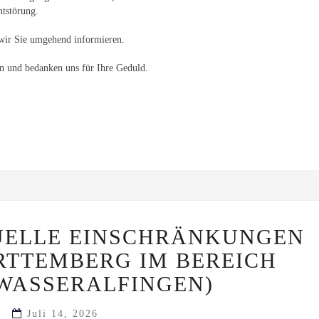
ntstörung.
wir Sie umgehend informieren.
en und bedanken uns für Ihre Geduld.
(BEHOBEN)
UELLE EINSCHRÄNKUNGEN
AKTUELLE
EINSCHRÄNKUNGEN
RTTEMBERG IM BEREICH
IN
BADEN
WASSERALFINGEN)
WÜRTTEMBERG
IM
Juli 14, 2026
BEREICH