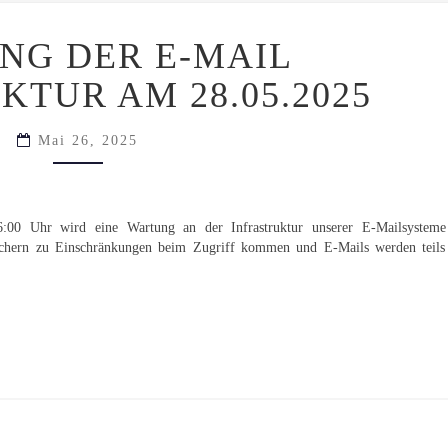
WARTUNG
NG DER E-MAIL
DER
E-
KTUR AM 28.05.2025
MAIL
INFRASTRUKTUR
AM
Mai 26, 2025
28.05.2025
00 Uhr wird eine Wartung an der Infrastruktur unserer E-Mailsysteme
fächern zu Einschränkungen beim Zugriff kommen und E-Mails werden teils