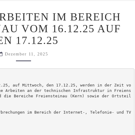
WARTUNGSARBEITEN
BEITEN IM BEREICH
IM
BEREICH
AU VOM 16.12.25 AUF
FREIENSTEINAU
VOM
EN 17.12.25
16.12.25
AUF
DEN
Dezember 11, 2025
17.12.25
2.25, auf Mittwoch, den 17.12.25, werden in der Zeit vo
ge Arbeiten an der technischen Infrastruktur in Freiens
d die Bereiche Freiensteinau (Kern) sowie der Ortsteil 
rbrechungen im Bereich der Internet-, Telefonie- und TV