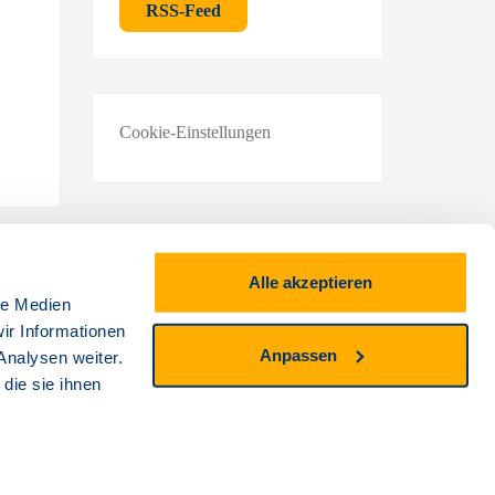
RSS-Feed
Cookie-Einstellungen
Alle akzeptieren
le Medien
and
ir Informationen
Anpassen
Analysen weiter.
die sie ihnen