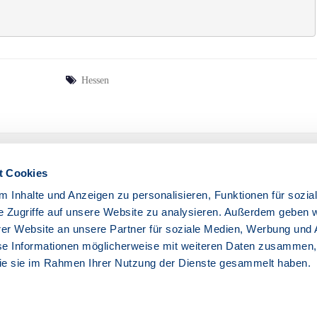
Hessen
t Cookies
NÄCHSTER
 Inhalte und Anzeigen zu personalisieren, Funktionen für sozia
 Im Bereich
Wartungsarbeiten Am 18.12.25 Im Bereich Viöl/Nordfriesl
e Zugriffe auf unsere Website zu analysieren. Außerdem geben w
eckverband
er Website an unsere Partner für soziale Medien, Werbung und 
se Informationen möglicherweise mit weiteren Daten zusammen, 
 die sie im Rahmen Ihrer Nutzung der Dienste gesammelt haben.
© 2026
|
Stolz präsentiert von
WordPress
|
Theme:
Nisarg