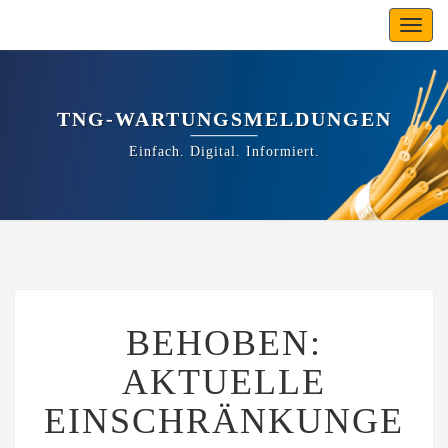
Toggl
navig
TNG-WARTUNGSMELDUNGEN
Einfach. Digital. Informiert.
BEHOBEN:
BEHOBEN:
AKTUELLE
EINSCHRÄNKUNGEN
AKTUELLE
IN
HESSEN
EINSCHRÄNKUNGE