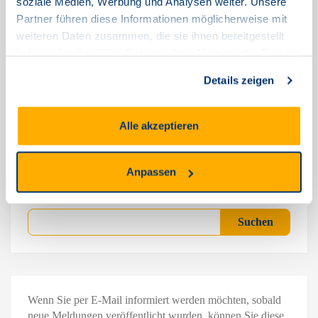
soziale Medien, Werbung und Analysen weiter. Unsere
Partner führen diese Informationen möglicherweise mit
weiteren Daten zusammen, die sie ihnen bereitgestellt
Beitragsnavigation
haben oder die sie im Rahmen Ihrer Nutzung der Dienste
VORHERIGER
gesammelt haben.
Details zeigen
Aktuelle Einschränkungen (30.07.2024) Im Bereich Soltau
NÄCHSTER
Alle akzeptieren
Wartungsarbeiten Am 20.08.2024 Zwischen 03:00 Uhr Und 05:00
Uhr In Weiten Teilen Hessens
Anpassen
Suchen
Suchen
Wenn Sie per E-Mail informiert werden möchten, sobald
neue Meldungen veröffentlicht wurden, können Sie diese