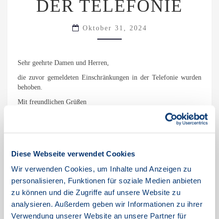
DER TELEFONIE
Oktober 31, 2024
Sehr geehrte Damen und Herren,
die zuvor gemeldeten Einschränkungen in der Telefonie wurden
behoben.
Mit freundlichen Grüßen
Ihr TNG-Team
Aktuell kommt es zu Einschränkungen in der Telefonie. Wir
arbeiten mit Hochdruck an der Entstörung.
Diese Webseite verwendet Cookies
Wir bitten um Ihre Geduld und die Unannehmlichkeiten zu
entschuldigen.
Wir verwenden Cookies, um Inhalte und Anzeigen zu
personalisieren, Funktionen für soziale Medien anbieten
zu können und die Zugriffe auf unsere Website zu
analysieren. Außerdem geben wir Informationen zu ihrer
Ohne Kategorie
Verwendung unserer Website an unsere Partner für