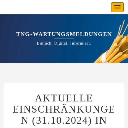
Toggl
navig
TNG-WARTUNGSMELDUNGEN
Einfach. Digital. Informiert.
AKTUELLE
AKTUELLE
EINSCHRÄNKUNGEN
(31.10.2024)
EINSCHRÄNKUNGE
IN
DER
N (31.10.2024) IN
TELEFONIE