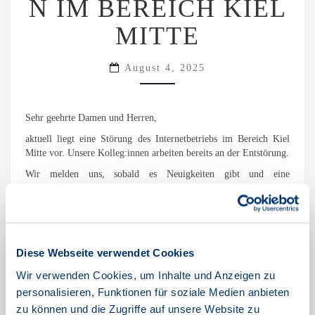
N IM BEREICH KIEL
MITTE
August 4, 2025
Sehr geehrte Damen und Herren,
aktuell liegt eine Störung des Internetbetriebs im Bereich Kiel
Mitte vor. Unsere Kolleg:innen arbeiten bereits an der Entstörung.
Wir melden uns, sobald es Neuigkeiten gibt und eine
Einschätzung zum weiteren Verlauf vorliegt.
Wir bitten die Unannehmlichkeiten zu entschuldigen und
bedanken uns für die Geduld!
Ihr TNG-Team
Diese Webseite verwendet Cookies
Wir verwenden Cookies, um Inhalte und Anzeigen zu
Die Störung ist behoben. Wir danken für Ihre Geduld.
personalisieren, Funktionen für soziale Medien anbieten
zu können und die Zugriffe auf unsere Website zu