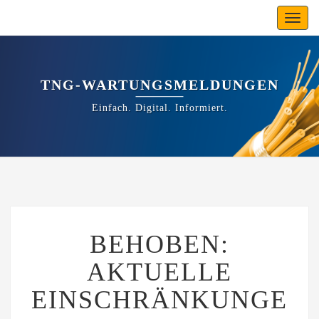
Toggl
navig
TNG-WARTUNGSMELDUNGEN
Einfach. Digital. Informiert.
BEHOBEN:
BEHOBEN:
AKTUELLE
EINSCHRÄNKUNGEN
AKTUELLE
IM
BEREICH
EINSCHRÄNKUNGE
KIEL
MITTE