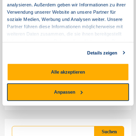
analysieren. Außerdem geben wir Informationen zu ihrer
Verwendung unserer Website an unsere Partner für
soziale Medien, Werbung und Analysen weiter. Unsere
Ohne Kategorie
Partner führen diese Informationen möglicherweise mit
weiteren Daten zusammen, die sie ihnen bereitgestellt
haben oder die sie im Rahmen Ihrer Nutzung der Dienste
gesammelt haben.
Beitragsnavigation
Details zeigen
VORHERIGER
Behoben: Aktuelle Einschränkungen Im Bereich Göppingen Und
Donzdorf
Alle akzeptieren
NÄCHSTER
Anpassen
Behoben: Aktuelle Einschränkungen In Nordfriesland Im Bereich
Viöl
Suchen
Suchen