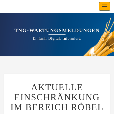
Toggl
navig
TNG-WARTUNGSMELDUNGEN
Einfach. Digital. Informiert.
AKTUELLE
AKTUELLE
EINSCHRÄNKUNG
IM
EINSCHRÄNKUNG
BEREICH
RÖBEL
IM BEREICH RÖBEL