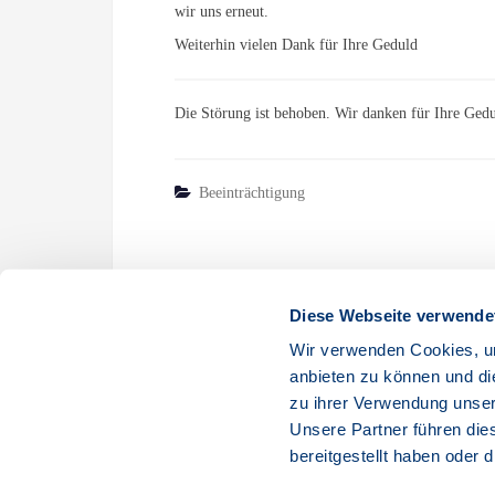
wir uns erneut.
Weiterhin vielen Dank für Ihre Geduld
Die Störung ist behoben. Wir danken für Ihre Gedu
Beeinträchtigung
Diese Webseite verwende
Beitragsnavigation
Wir verwenden Cookies, um
VORHERIGER
anbieten zu können und di
Behoben: Hessen Und Baden-Württemberg – Störung 
zu ihrer Verwendung unser
Telefonie
Unsere Partner führen die
bereitgestellt haben oder