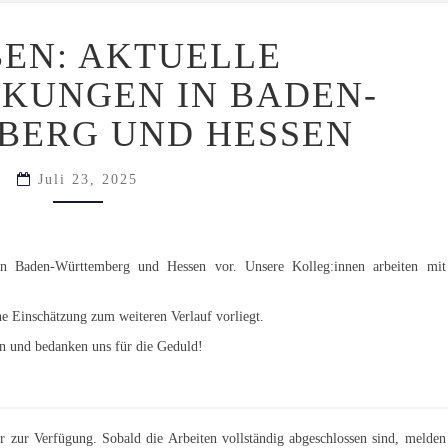
BEHOBEN:
EN: AKTUELLE
AKTUELLE
EINSCHRÄNKUNGEN
KUNGEN IN BADEN-
IN
BADEN-
BERG UND HESSEN
WÜRTTEMBERG
UND
HESSEN
Juli 23, 2025
s in Baden-Württemberg und Hessen vor. Unsere Kolleg:innen arbeiten mit
ne Einschätzung zum weiteren Verlauf vorliegt.
en und bedanken uns für die Geduld!
r zur Verfügung. Sobald die Arbeiten vollständig abgeschlossen sind, melden