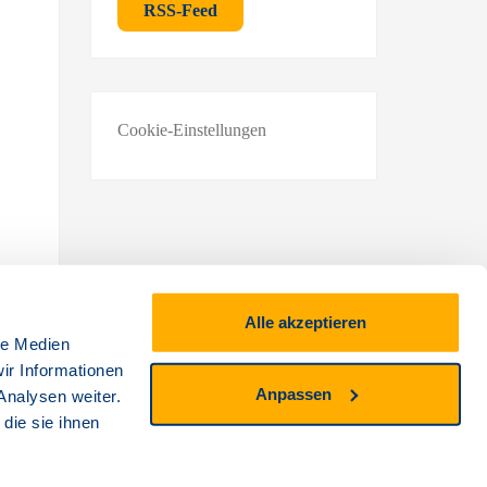
RSS-Feed
Cookie-Einstellungen
Alle akzeptieren
le Medien
ir Informationen
eich
Anpassen
Analysen weiter.
die sie ihnen