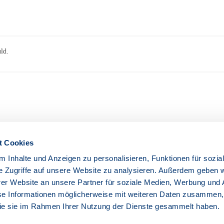
ld.
t Cookies
 Inhalte und Anzeigen zu personalisieren, Funktionen für sozia
NÄCHSTER
e Zugriffe auf unsere Website zu analysieren. Außerdem geben w
In Der
Wartungsarbeiten Am 30.07.25 Von 05:00 Bis 06:00 Im Ber
er Website an unsere Partner für soziale Medien, Werbung und 
Fehmarn
se Informationen möglicherweise mit weiteren Daten zusammen, 
 die sie im Rahmen Ihrer Nutzung der Dienste gesammelt haben.