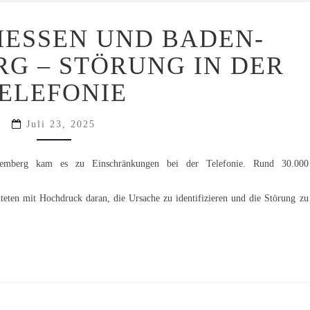
BEHOBEN:
HESSEN UND BADEN-
HESSEN
UND
G – STÖRUNG IN DER
BADEN-
WÜRTTEMBERG
ELEFONIE
–
STÖRUNG
IN
Juli 23, 2025
DER
TELEFONIE
temberg kam es zu Einschränkungen bei der Telefonie. Rund 30.000
.
eten mit Hochdruck daran, die Ursache zu identifizieren und die Störung zu